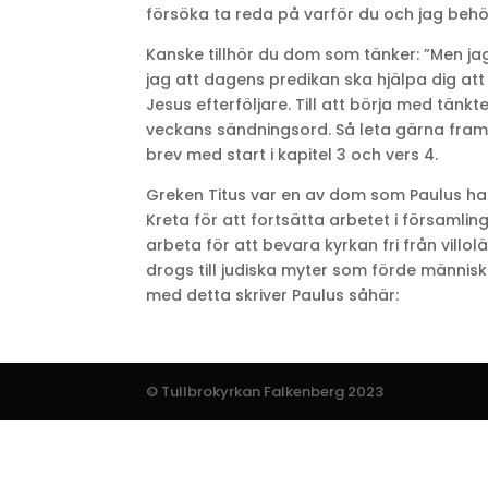
försöka ta reda på varför du och jag behöv
Kanske tillhör du dom som tänker: ”Men j
jag att dagens predikan ska hjälpa dig att
Jesus efterföljare. Till att börja med tänkte
veckans sändningsord. Så leta gärna fram 
brev med start i kapitel 3 och vers 4.
Greken Titus var en av dom som Paulus ha
Kreta för att fortsätta arbetet i församling
arbeta för att bevara kyrkan fri från villo
drogs till judiska myter som förde människo
med detta skriver Paulus såhär:
© Tullbrokyrkan Falkenberg 2023