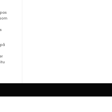
ppas
t som
s
 på
er
itu