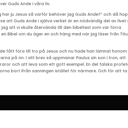
er Guds Ande i våra liv.
ag har ju Jesus så varför behöver jag Guds Ande?” och då ho
 se att Guds Ande i själva verket är en nödvändig del av live
 jag att vi skulle återvända till den bibeltext som var förra
en Bibel om du äger en och häng med när jag läser från Titu
de fått föra till tro på Jesus och nu hade han lämnat honom
arna på ön. I sitt brev så uppmanar Paulus sin son i tron, att
läraror och att leva som ett gott exempel. En del falska profet
rna bort ifrån sanningen istället för närmare. Och för att ta 